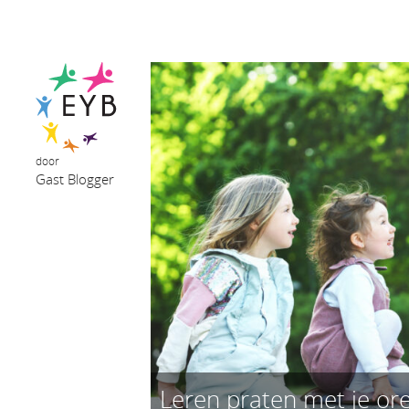
door
Gast Blogger
Leren praten met je or