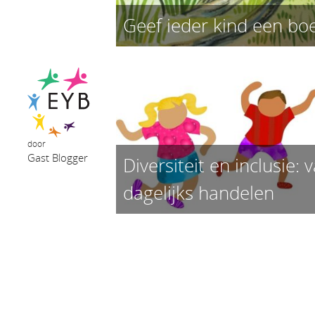
Geef ieder kind een bo
door
Gast Blogger
Diversiteit en inclusie:
dagelijks handelen