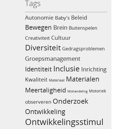
Tags
Beleid
Autonomie
Baby's
Bewegen
Brein
Buitenspelen
Cultuur
Creativiteit
Diversiteit
Gedragsproblemen
Groepsmanagement
Inclusie
Identiteit
Inrichting
Materialen
Kwaliteit
Materiaal
Meertaligheid
Motoriek
Mishandeling
Onderzoek
observeren
Ontwikkeling
Ontwikkelingsstimul