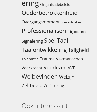
ering
Organisatiebeleid
Ouderbetrokkenheid
Overgangsmoment
prentenboeken
Professionalisering
Routines
Taal
Spel
Signalering
Taalontwikkeling
Taligheid
Vakmanschap
Trauma
Tolerantie
Voorlezen
Veerkracht
VVE
Welbevinden
Welzijn
Zelfbeeld
Zelfsturing
Ook interessant: