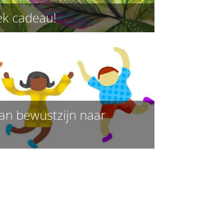
ek cadeau!
 van bewustzijn naar