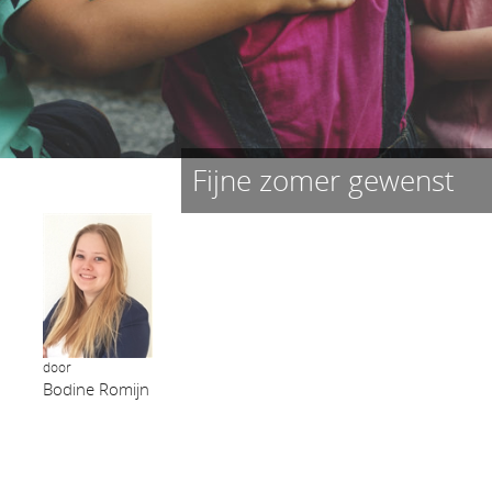
Fijne zomer gewenst
door
Bodine Romijn