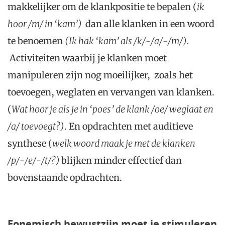
makkelijker om de klankpositie te bepalen (
ik
hoor /m/ in ‘kam’)
dan alle klanken in een woord
te benoemen
(Ik hak ‘kam’ als /k/-/a/-/m/).
Activiteiten waarbij je klanken moet
manipuleren zijn nog moeilijker, zoals het
toevoegen, weglaten en vervangen van klanken.
(
Wat hoor je als je in ‘poes’ de klank /oe/ weglaat en
/a/ toevoegt?)
. En opdrachten met auditieve
synthese (
welk woord maak je met de klanken
/p/-/e/-/t/?)
blijken minder effectief dan
bovenstaande opdrachten.
Fonemisch bewustzijn moet je stimuleren