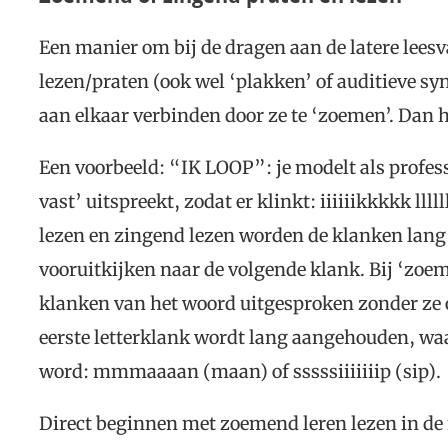
Een manier om bij de dragen aan de latere lees
lezen/praten (ook wel ‘plakken’ of auditieve sy
aan elkaar verbinden door ze te ‘zoemen’. Dan h
Een voorbeeld: “IK LOOP”: je modelt als professi
vast’ uitspreekt, zodat er klinkt: iiiiiikkkkk ll
lezen en zingend lezen worden de klanken lang 
vooruitkijken naar de volgende klank. Bij ‘zoe
klanken van het woord uitgesproken zonder ze o
eerste letterklank wordt lang aangehouden, wa
word: mmmaaaan (maan) of sssssiiiiiiip (sip).
Direct beginnen met zoemend leren lezen in de