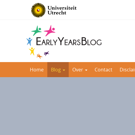
Direct
Home
Blog
Over
Contact
Discla
naar
het
inhoud