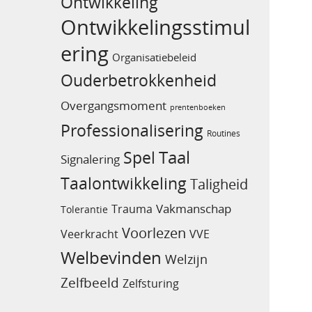
Ontwikkeling
Ontwikkelingsstimul
ering
Organisatiebeleid
Ouderbetrokkenheid
Overgangsmoment
prentenboeken
Professionalisering
Routines
Taal
Spel
Signalering
Taalontwikkeling
Taligheid
Vakmanschap
Trauma
Tolerantie
Voorlezen
Veerkracht
VVE
Welbevinden
Welzijn
Zelfbeeld
Zelfsturing