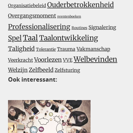
Ouderbetrokkenheid
Organisatiebeleid
Overgangsmoment
prentenboeken
Professionalisering
Signalering
Routines
Taal
Taalontwikkeling
Spel
Taligheid
Trauma
Vakmanschap
Tolerantie
Welbevinden
Voorlezen
Veerkracht
VVE
Welzijn
Zelfbeeld
Zelfsturing
Ook interessant: