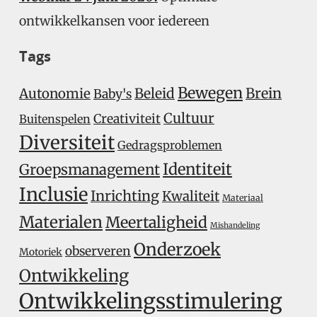
ontwikkelkansen voor iedereen
Tags
Bewegen
Beleid
Brein
Autonomie
Baby's
Cultuur
Creativiteit
Buitenspelen
Diversiteit
Gedragsproblemen
Identiteit
Groepsmanagement
Inclusie
Inrichting
Kwaliteit
Materiaal
Materialen
Meertaligheid
Mishandeling
Onderzoek
observeren
Motoriek
Ontwikkeling
Ontwikkelingsstimulering