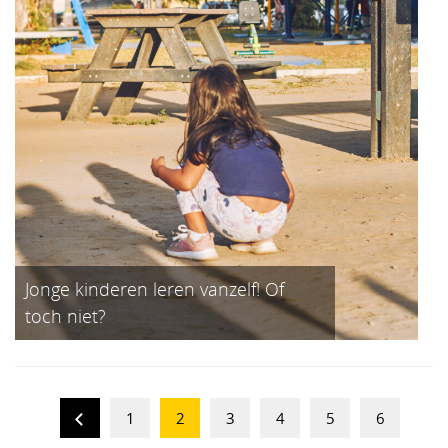
Jonge kinderen leren vanzelf! Of
toch niet?
1
2
3
4
5
6