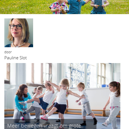
het
inhoud
door
Pauline Slot
Meer bewegen vraagt om grote