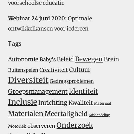
voorschoolse educatie
Webinar 24 juni 2020:
Optimale
ontwikkelkansen voor iedereen
Tags
Bewegen
Beleid
Brein
Autonomie
Baby's
Cultuur
Creativiteit
Buitenspelen
Diversiteit
Gedragsproblemen
Identiteit
Groepsmanagement
Inclusie
Inrichting
Kwaliteit
Materiaal
Materialen
Meertaligheid
Mishandeling
Onderzoek
observeren
Motoriek