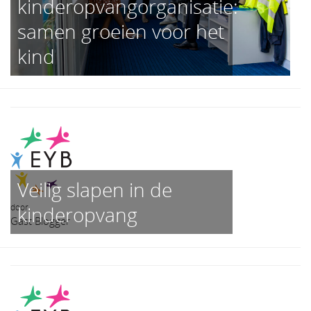
kinderopvangorganisatie:
samen groeien voor het
kind
Veilig slapen in de
door
kinderopvang
Gast Blogger