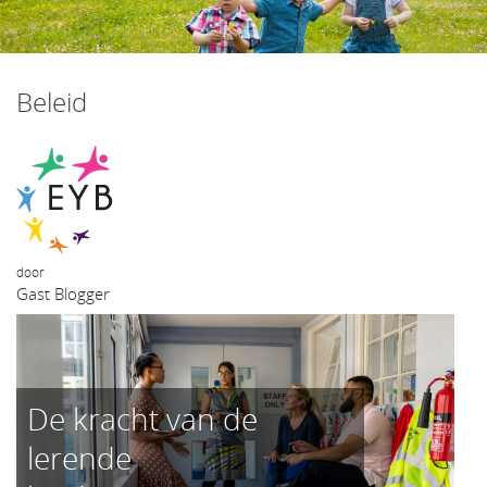
het
inhoud
Beleid
door
Gast Blogger
De kracht van de
lerende