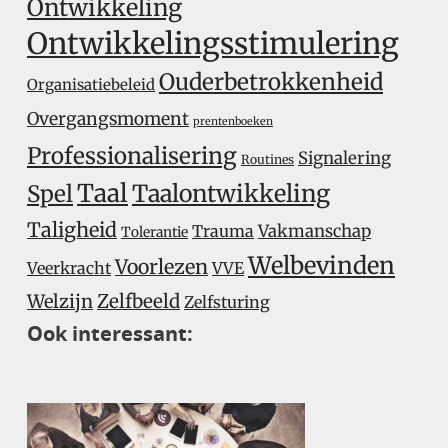
Ontwikkeling
Ontwikkelingsstimulering
Ouderbetrokkenheid
Organisatiebeleid
Overgangsmoment
prentenboeken
Professionalisering
Signalering
Routines
Taal
Taalontwikkeling
Spel
Taligheid
Trauma
Vakmanschap
Tolerantie
Welbevinden
Voorlezen
Veerkracht
VVE
Welzijn
Zelfbeeld
Zelfsturing
Ook interessant: