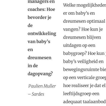
managers en
Welke mogelijkheden
coaches: Hoe
er om baby’s en
bevorder je
dreumesen optimaal 
de
vangen? Hoe kun je
ontwikkeling
dreumesen blijven
van baby’s
uitdagen op een
en
babygroep? Hoe kun 
dreumesen
baby’s veiligheid en
in de
bewegingsruimte bi
dagopvang?
op een verticale groe
hoe realiseer je dat e
Paulien Muller
leeftijdsgroep een
– Sardes
adequaat taalaanbod