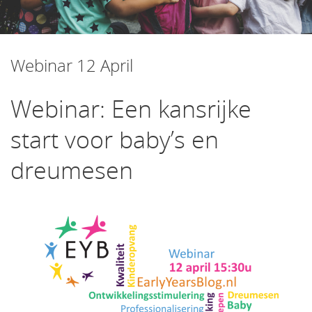
het
inhoud
Webinar 12 April
Webinar: Een kansrijke
start voor baby’s en
dreumesen