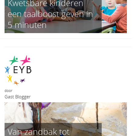
Kwetsbare kinderen
een taalboost geven in
5 minuten
door
Gast Blogger
Van zandbak tot