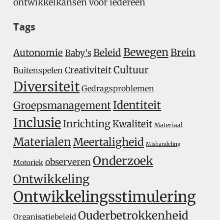
ontwikkelkansen voor iedereen
Tags
Bewegen
Beleid
Brein
Autonomie
Baby's
Cultuur
Creativiteit
Buitenspelen
Diversiteit
Gedragsproblemen
Identiteit
Groepsmanagement
Inclusie
Inrichting
Kwaliteit
Materiaal
Materialen
Meertaligheid
Mishandeling
Onderzoek
observeren
Motoriek
Ontwikkeling
Ontwikkelingsstimulering
Ouderbetrokkenheid
Organisatiebeleid