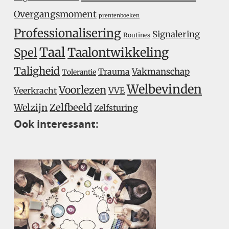
Overgangsmoment
prentenboeken
Professionalisering
Signalering
Routines
Taal
Taalontwikkeling
Spel
Taligheid
Trauma
Vakmanschap
Tolerantie
Welbevinden
Voorlezen
Veerkracht
VVE
Welzijn
Zelfbeeld
Zelfsturing
Ook interessant: