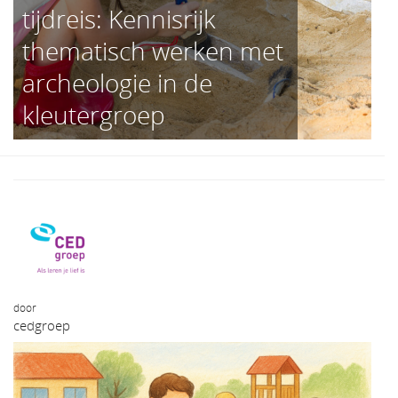
tijdreis: Kennisrijk
thematisch werken met
archeologie in de
kleutergroep
door
cedgroep