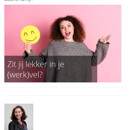
Zit jij lekker in je
(werk)vel?