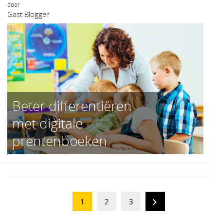
door
Gast Blogger
Beter differentiëren
met digitale
prentenboeken
1
2
3