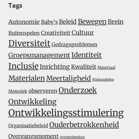
Tags
Bewegen
Beleid
Brein
Autonomie
Baby's
Cultuur
Creativiteit
Buitenspelen
Diversiteit
Gedragsproblemen
Identiteit
Groepsmanagement
Inclusie
Inrichting
Kwaliteit
Materiaal
Materialen
Meertaligheid
Mishandeling
Onderzoek
observeren
Motoriek
Ontwikkeling
Ontwikkelingsstimulering
Ouderbetrokkenheid
Organisatiebeleid
Overgangsmoment
prentenboeken