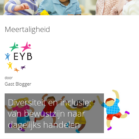
het
inhoud
Meertaligheid
door
Gast Blogger
Diversiteit en inclusie:
van bewustzijn naar
dagelijks handelen