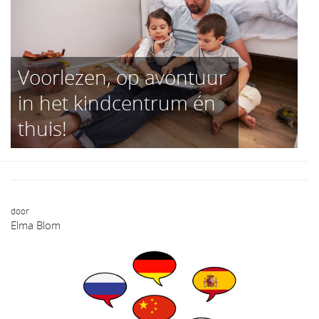
Voorlezen, op avontuur
in het kindcentrum én
thuis!
door
Elma Blom