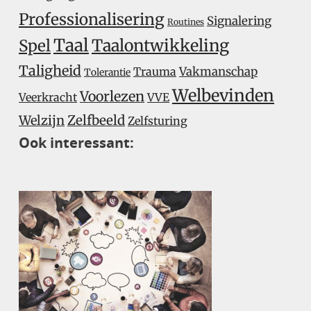
Professionalisering
Signalering
Routines
Taal
Taalontwikkeling
Spel
Taligheid
Trauma
Vakmanschap
Tolerantie
Welbevinden
Voorlezen
Veerkracht
VVE
Welzijn
Zelfbeeld
Zelfsturing
Ook interessant: