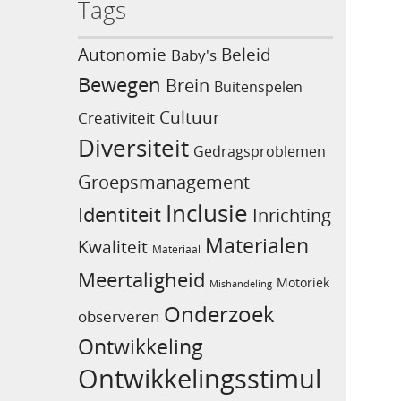
Tags
Beleid
Autonomie
Baby's
Bewegen
Brein
Buitenspelen
Cultuur
Creativiteit
Diversiteit
Gedragsproblemen
Groepsmanagement
Inclusie
Identiteit
Inrichting
Materialen
Kwaliteit
Materiaal
Meertaligheid
Motoriek
Mishandeling
Onderzoek
observeren
Ontwikkeling
Ontwikkelingsstimul