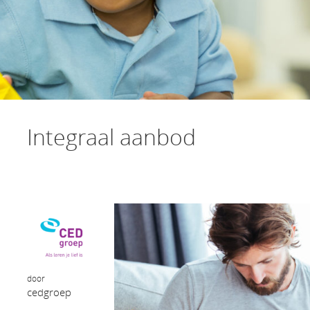
Integraal aanbod
door
cedgroep