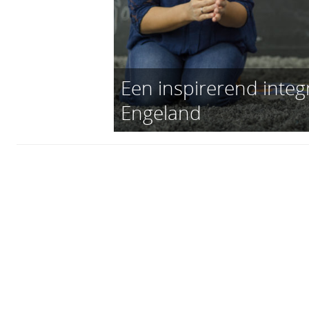
Een inspirerend integ
Engeland