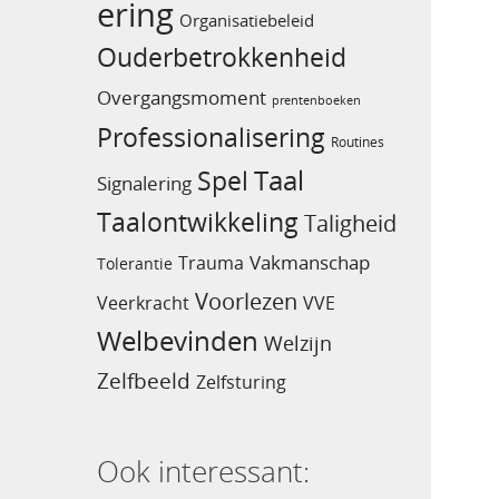
ering
Organisatiebeleid
Ouderbetrokkenheid
Overgangsmoment
prentenboeken
Professionalisering
Routines
Taal
Spel
Signalering
Taalontwikkeling
Taligheid
Vakmanschap
Trauma
Tolerantie
Voorlezen
Veerkracht
VVE
Welbevinden
Welzijn
Zelfbeeld
Zelfsturing
Ook interessant: