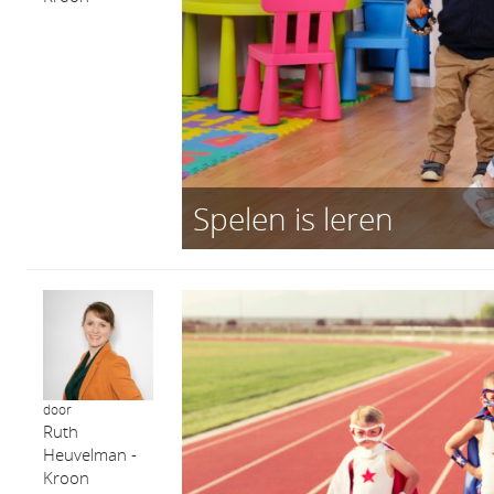
Spelen is leren
door
Ruth
Heuvelman -
Kroon