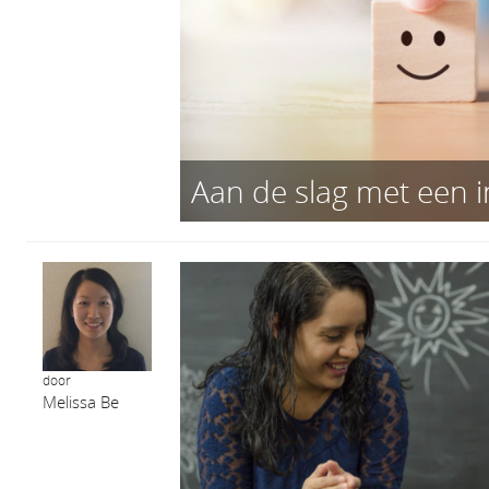
Aan de slag met een i
door
Melissa Be