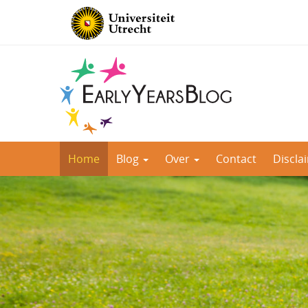
Direct
Home
Blog
Over
Contact
Discla
naar
het
inhoud