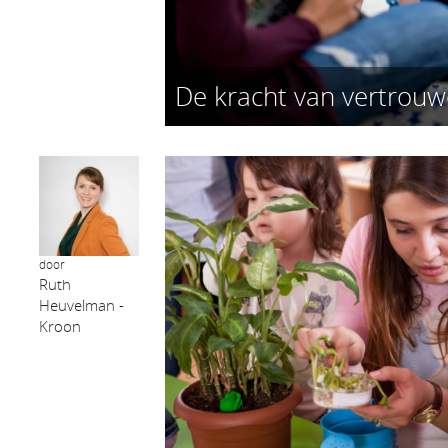
De kracht van vertrou
door
Ruth
Heuvelman -
Kroon