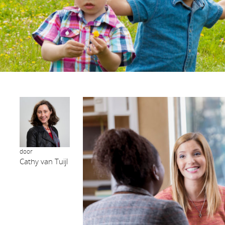
door
Cathy van Tuijl