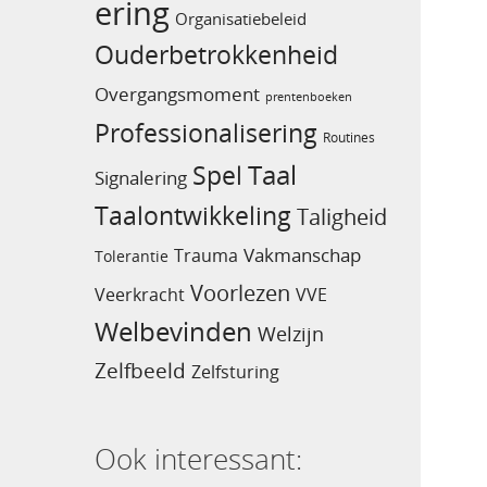
ering
Organisatiebeleid
Ouderbetrokkenheid
Overgangsmoment
prentenboeken
Professionalisering
Routines
Taal
Spel
Signalering
Taalontwikkeling
Taligheid
Vakmanschap
Trauma
Tolerantie
Voorlezen
Veerkracht
VVE
Welbevinden
Welzijn
Zelfbeeld
Zelfsturing
Ook interessant: