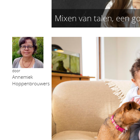
Mixen van talen, een g
door
Annemiek
Hoppenbrouwers