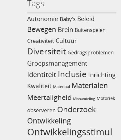
Tags
Beleid
Autonomie
Baby's
Bewegen
Brein
Buitenspelen
Cultuur
Creativiteit
Diversiteit
Gedragsproblemen
Groepsmanagement
Inclusie
Identiteit
Inrichting
Materialen
Kwaliteit
Materiaal
Meertaligheid
Motoriek
Mishandeling
Onderzoek
observeren
Ontwikkeling
Ontwikkelingsstimul